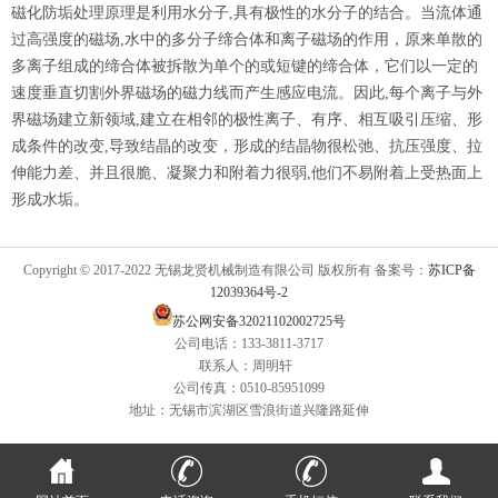
磁化防垢处理原理是利用水分子,具有极性的水分子的结合。当流体通
过高强度的磁场,水中的多分子缔合体和离子磁场的作用，原来单散的
多离子组成的缔合体被拆散为单个的或短键的缔合体，它们以一定的
速度垂直切割外界磁场的磁力线而产生感应电流。因此,每个离子与外
界磁场建立新领域,建立在相邻的极性离子、有序、相互吸引压缩、形
成条件的改变,导致结晶的改变，形成的结晶物很松弛、抗压强度、拉
伸能力差、并且很脆、凝聚力和附着力很弱,他们不易附着上受热面上
形成水垢。
Copyright © 2017-2022 无锡龙贤机械制造有限公司 版权所有 备案号：
苏ICP备
12039364号-2
苏公网安备32021102002725号
公司电话：133-3811-3717
联系人：周明轩
公司传真：0510-85951099
地址：无锡市滨湖区雪浪街道兴隆路延伸