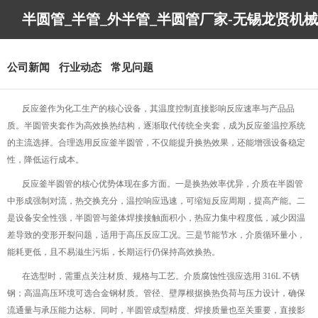
半圆管_半管_外半管_半圆管厂家-无锡龙贤机械
制造有限公司
公司新闻
行业动态
常见问题
反应釜作为化工生产的核心设备，其温度控制直接影响反应速率与产品品
质。半圆管夹套作为高效换热结构，逐渐取代传统全夹套，成为反应釜温控系统
的主流选择。合理选用反应釜半圆管，不仅能提升换热效果，还能增强设备稳定
性，降低运行成本。
反应釜半圆管的核心优势体现在多方面。一是换热效率优异，介质在半圆管
中形成强制对流，热交换充分，温控响应迅速，可缩短反应周期，提高产能。二
是设备安全性强，半圆管与釜体焊接接触面积小，热应力集中程度低，减少因温
差导致的变形开裂问题，适用于高压反应工况。三是节能节水，介质循环量小，
能耗更低，且不易滋生污垢，长期运行仍保持高效换热。
在选型时，需重点关注材质、规格与工艺。介质腐蚀性强应选用 316L 不锈
钢；高温高压环境可选合金钢材质。管径、壁厚根据换热负荷与压力设计，确保
流通量与承压能力达标。同时，半圆管成型精度、焊接质量也至关重要，直接影