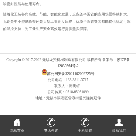
响密封性能与使用寿命。
随着化工装备向高效、节能、智能化发展，反应釜半圆管的应用场景持续扩大。
无论是中小型试验釜还是大型工业化反应釜，优质半圆管夹套都能提供稳定可靠
的温控支持，为工业生产安全高效运行提供坚实保障。
Copyright © 2017-2022 无锡龙贤机械制造有限公司 版权所有 备案号：
苏ICP备
12039364号-2
苏公网安备32021102002725号
公司电话：133-3811-3717
联系人：周明轩
公司传真：0510-85951099
地址：无锡市滨湖区雪浪街道兴隆路延伸
网站首页
电话咨询
手机短信
联系我们